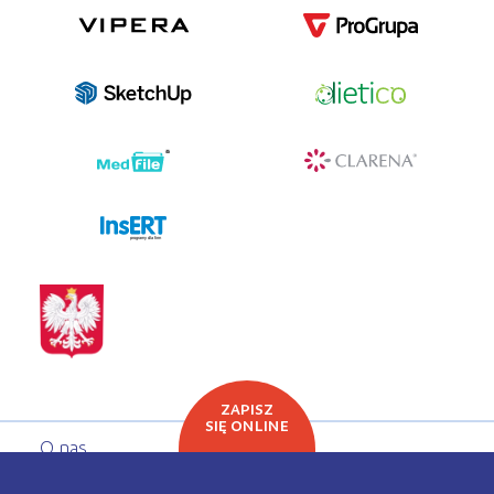
programy dla firm
ZAPISZ
SIĘ ONLINE
O nas