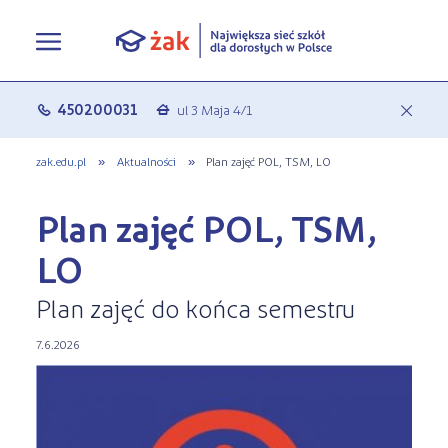
Oferta edukacyjna
450200031
ul 3 Maja 4/1
c
a
Rekrutacja
Pełna oferta edukacyjna
zak.edu.pl
»
Aktualności
»
Plan zajęć POL, TSM, LO
Terminy zjazdów
eLO - obierz kurs na średnie
Jak się zapisać do Żaka
Plan zajęć POL, TSM,
O nas
Liceum ogólnokształcące dla
Rekrutacja on-line
LO
dorosłych
Aktualności
Statuty
Plan zajęć do końca semestru
Nauka online w Żaku
Szkoły policealne
Leksykon zawodów
7.6.2026
Nasza działalność
Szkoły medyczne
FAQ
Historia Firmy
Kwalifikacyjne Kursy Zawodowe
Polityka prywatności