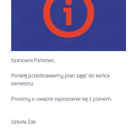
Kształcenie jednoroczne
s
STREFA SŁUCHACZA
Kariera
Kursy ONLINE
Kursy stacjonarne
Szanowni Państwo,
Poniżej przedstawiamy plan zajęć do końca
semestru.
Prosimy o uważne zapoznanie się z planem.
Szkoła Żak